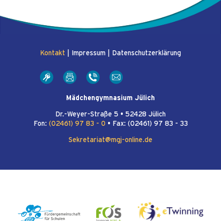
Kontakt
|
Impressum
|
Datenschutzerklärung
Mädchengymnasium Jülich
Dr.-Weyer-Straße 5 • 52428 Jülich
Fon:
(02461) 97 83 - 0
• Fax: (02461) 97 83 - 33
Sekretariat@mgj-online.de