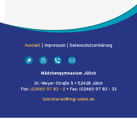
Kontakt
|
Impressum
|
Datenschutzerklärung
Mädchengymnasium Jülich
Dr.-Weyer-Straße 5 • 52428 Jülich
Fon:
(02461) 97 83 - 0
• Fax: (02461) 97 83 - 33
Sekretariat@mgj-online.de