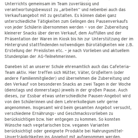
Unterrichts gemeinsam im Team zuverlässig und
verantwortungsbewusst zu „arbeiten“ und nebenbei auch das
Verkaufsangebot mit zu gestalten. Es können dabei ganz
unterschiedliche Tätigkeiten zum Gelingen des Pausenverkaufs
von jeder Schülerin übernommen werden – von der Zubereitung
kleinerer Snacks über deren Verkauf, dem Auffüllen und der
Präsentation der Waren im Kiosk bis hin zur Unterstützung der im
Hintergrund stattfindenden notwendigen Bürotätigkeiten wie z.B.
Erstellung der Preislisten etc. – je nach Vorlieben und aktuellem
Stundenplan der AG-Teilnehmerinnen.
Daneben ist an unserer Schule ehrenamtlich auch das Cafeteria-
Team aktiv. Hier treffen sich Mütter, Väter, Großeltern (oder
andere Familienmitglieder) und übernehmen die Zubereitung und
den Verkauf von besonderen Snacks an zwei Tagen in der Woche
(dienstags und donnerstags) jeweils in der großen Pause. Auch
dieses, zur Essbar etwas unterschiedliche Pausen-Angebot wird
von den Schülerinnen und dem Lehrerkollegium sehr gerne
angenommen. Insgesamt wird beim gesamten Angebot versucht,
verschiedene Ernährungs- und Geschmacksvorlieben zu
berücksichtigen bzw. hier entgegen zu kommen. So konnten
Wünsche nach vegetarischen bzw. veganen Varianten
berücksichtigt oder geeignete Produkte bei Nahrungsmittel-
Unverträglichkeiten ins Angebot mit aufgenommen werden.