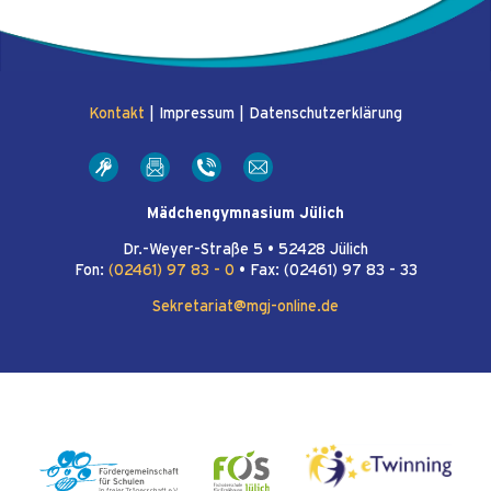
Kontakt
|
Impressum
|
Datenschutzerklärung
Mädchengymnasium Jülich
Dr.-Weyer-Straße 5 • 52428 Jülich
Fon:
(02461) 97 83 - 0
• Fax: (02461) 97 83 - 33
Sekretariat@mgj-online.de