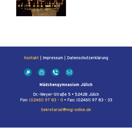
Kontakt
|
Impressum
|
Datenschutzerklärung
Mädchengymnasium Jülich
Dr.-Weyer-Straße 5 • 52428 Jülich
Fon:
(02461) 97 83 - 0
• Fax: (02461) 97 83 - 33
Sekretariat@mgj-online.de