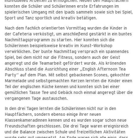
individuelles Arbeiten zu ermöglichen. Neben den Hauptfächern
konnten die Schüler und Schülerinnen erste Erfahrungen im
spielerischen Umgang mit den Ipads sammeln sowie sich bei Spiel,
Sport und Tanz sportlich und kreativ betätigen.
Nach dem fachlich orientierten Vormittag wurden die Kinder in
der Cafeteria verköstigt, um anschließend gestärkt in ein buntes
Nachmittagsprogramm zu starten. Hier konnten sich die
Schülerinnen beispielsweise kreativ im Kunst-Workshop
verwirklichen. Der bunte Nachmittag versprach ein spannendes
Spiel, bei dem nicht nur die Fitness, sondern auch der Geist
angeregt und die Teamarbeit gefördert wurde. Als krönenden
Abschluss stand die Ausrichtung einer „English Afternoon Tea
Party“ auf dem Plan. Mit selbst gebackenen Scones, gekochter
Marmelade und selbstgemachten Kerzen lernten die Kinder einen
Teil der englischen Küche kennen und konnten sich bei einer
gemütlichen Tasse Tee und Gebäck noch einmal angeregt über die
vergangenen Tage austauschen.
In den drei Tagen lernten die Schülerinnen nicht nur in den
Hauptfächern, sondern ebenso einige ihrer neuen
Klassenkameradinnen kennen und es wurden sogar schon neue
Freundschaften geschlossen. Die drei Tage waren ereignisreich
und die Balance zwischen Schule und freizeitlichen Aktivitäten