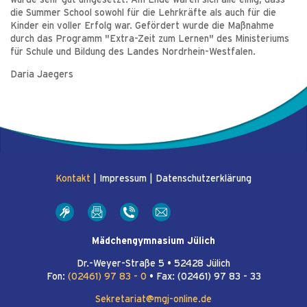
wurde sehr gut umgesetzt. Am Ende waren sich alle einig, dass
die Summer School sowohl für die Lehrkräfte als auch für die
Kinder ein voller Erfolg war. Gefördert wurde die Maßnahme
durch das Programm "Extra-Zeit zum Lernen" des Ministeriums
für Schule und Bildung des Landes Nordrhein-Westfalen.
Daria Jaegers
Kontakt
|
Impressum
|
Datenschutzerklärung
Mädchengymnasium Jülich
Dr.-Weyer-Straße 5 • 52428 Jülich
Fon:
(02461) 97 83 - 0
• Fax: (02461) 97 83 - 33
Sekretariat@mgj-online.de