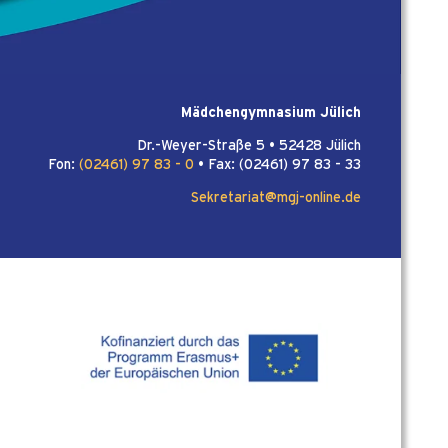
Mädchengymnasium Jülich
Dr.-Weyer-Straße 5 • 52428 Jülich
Fon:
(02461) 97 83 - 0
• Fax: (02461) 97 83 - 33
Sekretariat@mgj-online.de