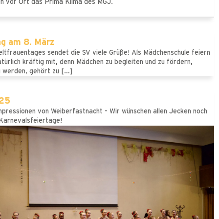
en vor Ort das Prima Klima des MGJ.
ag am 8. März
eltfrauentages sendet die SV viele Grüße! Als Mädchenschule feiern
atürlich kräftig mit, denn Mädchen zu begleiten und zu fördern,
u werden, gehört zu […]
025
mpressionen von Weiberfastnacht - Wir wünschen allen Jecken noch
Karnevalsfeiertage!