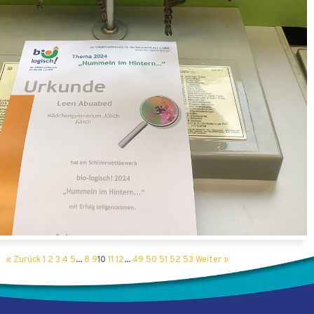
« Zurück
1
2
3
4
5
…
8
9
10
11
12
…
49
50
51
52
53
Weiter »