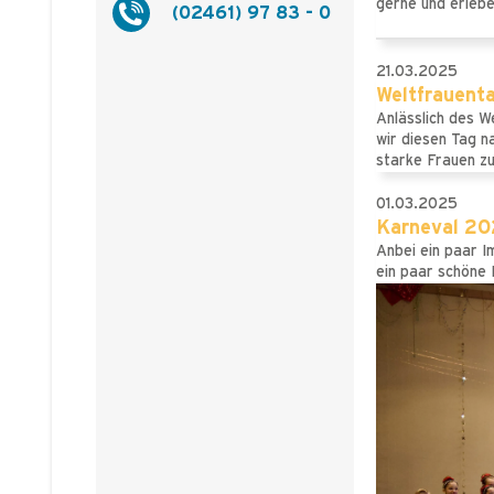
gerne und erleb
(02461) 97 83 - 0
21.03.2025
Weltfrauent
Anlässlich des W
wir diesen Tag n
starke Frauen z
01.03.2025
Karneval 2
Anbei ein paar I
ein paar schöne 