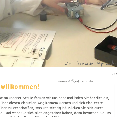
Oh welche Zauber liege
When they go low,
Girls should never be 
Oh welche Zauber liege
Im Grunde sind es doch
Menschen zu finden, di
Was dem Einzelnen ni
Wer fremde Sprachen
Ein Buch lesen – fü
Lass Dich nicht unte
Lass Dich nicht unte
Ein Kind braucht Er
Emanuel Geibel
Emma Watson
Emanuel Geibel
Sei frech und wild und
Sei frech und wild und
we go high!
ist wohl das s
die dem Leb
ein
se
Astrid Lindgren
Johann Wolfgang von Goethe
Michelle Obama
Friedrich Wilhelm Raiffeisen
Marguerite Duras
Wilhelm von Humboldt
Carl Spitteler
Rudolf Dreikurs
Astrid Lindgren
 willkommen!
e an unserer Schule freuen wir uns sehr und laden Sie herzlich ein,
 über diesen virtuellen Weg kennenzulernen und sich eine erste
ber zu verschaffen, was uns wichtig ist. Klicken Sie sich durch
. Und wenn Sie sich alles angesehen haben, dann besuchen Sie uns