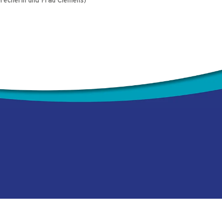
precherin und Frau Clemens)