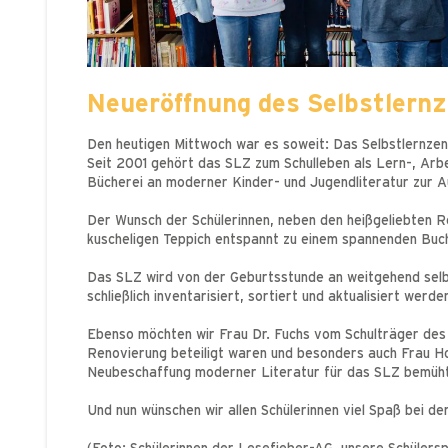
Neueröffnung des Selbstlern
Den heutigen Mittwoch war es soweit: Das Selbstlernze
Seit 2001 gehört das SLZ zum Schulleben als Lern-, Arb
Bücherei an moderner Kinder- und Jugendliteratur zur A
Der Wunsch der Schülerinnen, neben den heißgeliebten Re
kuscheligen Teppich entspannt zu einem spannenden Buch
Das SLZ wird von der Geburtsstunde an weitgehend selbs
schließlich inventarisiert, sortiert und aktualisiert wer
Ebenso möchten wir Frau Dr. Fuchs vom Schulträger des M
Renovierung beteiligt waren und besonders auch Frau Hoc
Neubeschaffung moderner Literatur für das SLZ bemüh
Und nun wünschen wir allen Schülerinnen viel Spaß bei d