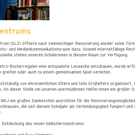
zentrums
ntrum (SLZ) öffnete nach zweiwöchiger Renovierung wieder seine Türe
eits- und Medienkommunikationsraum dazu. Sowohl internetfähige Rechn
usleihe stehen unseren Schülerinnen in diesem Raum zur Verfügung.
tro-Bücherregalen eine entspannte Leseecke einzubauen, wurde erfüllt
 greifen oder auch zu einem gemeinsamen Spiel verleiten.
tständig von ehrenamtlichen Eltern und teils Großeltern organisiert.
den. An dieser Stelle sei unseren unermüdlichen Helfer:innen ein großer
GJ ein großes Dankeschön ausrichten für die Renovierungsmöglichkeit, 
hhausen, die seit diesem Schuljahr als Verbindungsglied fungiert und 
t.
er Entdeckung des neuen Selbstlernzentrums!