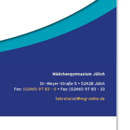
Mädchengymnasium Jülich
Dr.-Weyer-Straße 5 • 52428 Jülich
Fon:
(02461) 97 83 - 0
• Fax: (02461) 97 83 - 33
Sekretariat@mgj-online.de