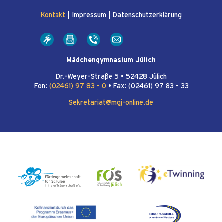
Kontakt
|
Impressum
|
Datenschutzerklärung
Mädchengymnasium Jülich
Dr.-Weyer-Straße 5 • 52428 Jülich
Fon:
(02461) 97 83 - 0
• Fax: (02461) 97 83 - 33
Sekretariat@mgj-online.de