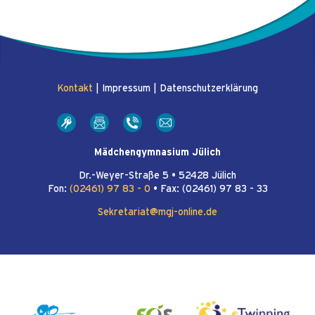
Kontakt
|
Impressum
|
Datenschutzerklärung
Mädchengymnasium Jülich
Dr.-Weyer-Straße 5 • 52428 Jülich
Fon:
(02461) 97 83 - 0
• Fax: (02461) 97 83 - 33
Sekretariat@mgj-online.de