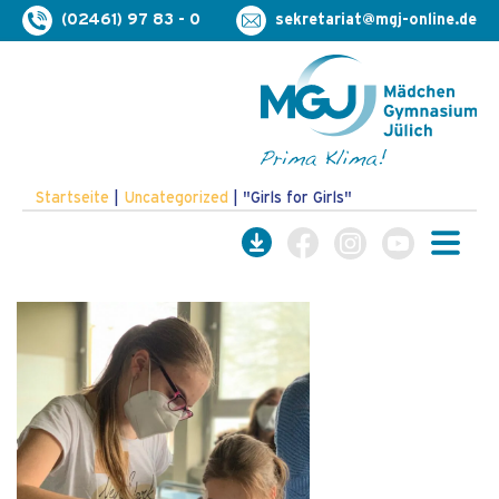
(02461) 97 83 - 0
sekretariat@mgj-online.de
Startseite
|
Uncategorized
|
"Girls for Girls"