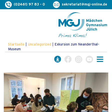
(02461) 97 83 - 0
sekretariat@mgj-online.de
Startseite
|
Uncategorized
|
Exkursion zum Neanderthal-
Museum