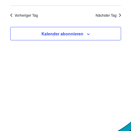
Ansich
Naviga
Datum
Navig
wählen.
Vorheriger Tag
Nächster Tag
Kalender abonnieren