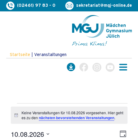
(02461) 97 83 - 0
sekretariat@mgj-online.de
Startseite
|
Veranstaltungen
Veranstaltungen
Keine Veranstaltungen für 10.08.2026 vorgesehen. Hier geht
Hinweis
es zu den
nächsten bevorstehenden Veranstaltungen
.
für
10.08.2026
10.08.2026
Veran
Ansich
Tag