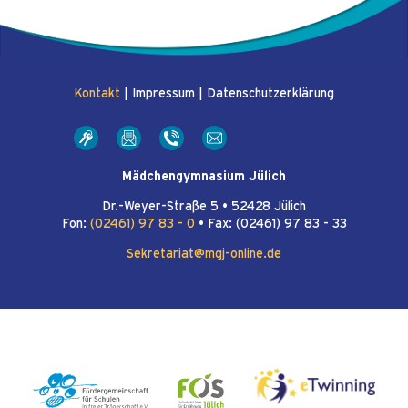
Kontakt
|
Impressum
|
Datenschutzerklärung
Mädchengymnasium Jülich
Dr.-Weyer-Straße 5 • 52428 Jülich
Fon:
(02461) 97 83 - 0
• Fax: (02461) 97 83 - 33
Sekretariat@mgj-online.de