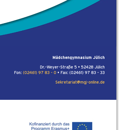
Mädchengymnasium Jülich
Dr.-Weyer-Straße 5 • 52428 Jülich
Fon:
(02461) 97 83 - 0
• Fax: (02461) 97 83 - 33
Sekretariat@mgj-online.de