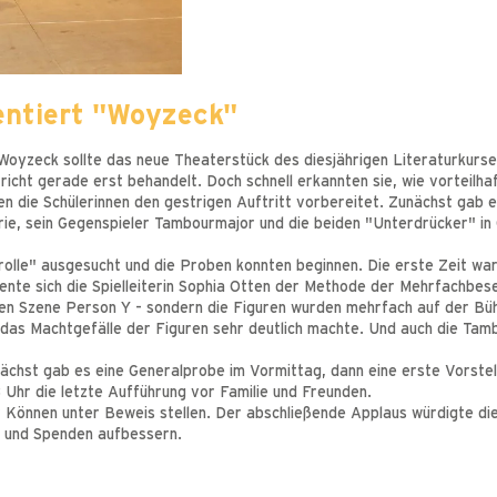
sentiert "Woyzeck"
Woyzeck sollte das neue Theaterstück des diesjährigen Literaturkurse
icht gerade erst behandelt. Doch schnell erkannten sie, wie vorteilha
n die Schülerinnen den gestrigen Auftritt vorbereitet. Zunächst gab e
rie, sein Gegenspieler Tambourmajor und die beiden "Unterdrücker" i
umrolle" ausgesucht und die Proben konnten beginnen. Die erste Zeit wa
nte sich die Spielleiterin Sophia Otten der Methode der Mehrfachbeset
hsten Szene Person Y - sondern die Figuren wurden mehrfach auf der B
das Machtgefälle der Figuren sehr deutlich machte. Und auch die Tamb
nächst gab es eine Generalprobe im Vormittag, dann eine erste Vorste
 Uhr die letzte Aufführung vor Familie und Freunden.
hr Können unter Beweis stellen. Der abschließende Applaus würdigte di
f und Spenden aufbessern.