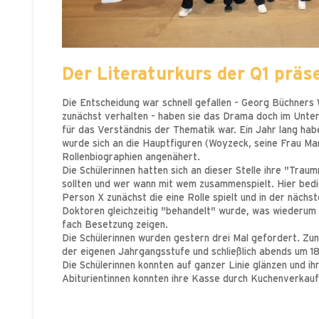
Der Literaturkurs der Q1 prä
Die Entscheidung war schnell gefallen - Georg Büchners 
zunächst verhalten - haben sie das Drama doch im Unterr
für das Verständnis der Thematik war. Ein Jahr lang habe
wurde sich an die Hauptfiguren (Woyzeck, seine Frau Ma
Rollenbiographien angenähert.
Die Schülerinnen hatten sich an dieser Stelle ihre "Tra
sollten und wer wann mit wem zusammenspielt. Hier bedie
Person X zunächst die eine Rolle spielt und in der näc
Doktoren gleichzeitig "behandelt" wurde, was wiederum 
fach Besetzung zeigen.
Die Schülerinnen wurden gestern drei Mal gefordert. Zu
der eigenen Jahrgangsstufe und schließlich abends um 18
Die Schülerinnen konnten auf ganzer Linie glänzen und i
Abiturientinnen konnten ihre Kasse durch Kuchenverkau