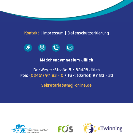
Kontakt
|
Impressum
|
Datenschutzerklärung
Mädchengymnasium Jülich
Dr.-Weyer-Straße 5 • 52428 Jülich
Fon:
(02461) 97 83 - 0
• Fax: (02461) 97 83 - 33
Sekretariat@mgj-online.de