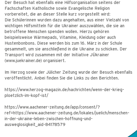
Der Besuch hat ebenfalls eine Hilfsorganisation seitens der
Fachschaften Katholische sowie Evangelische Religion
vorbereitet, die an dieser Stelle kurz vorgestellt wird:
Die Schülerinnen wurden dazu angehalten, aus einer Vielzahl von
wichtigen Hilfsmitteln für die Ukrainer auszuwählen, die sie an
betroffene Menschen spenden wollen. Hierzu gehören
beispielsweise Wärmepads, Vitamine, Kleidung oder auch
Hustenbonbons. Diese werden bis zum 16. März in der Schule
gesammelt, um sie anschließend in die Ukraine zu schicken. Der
Transport wird zusammen mit der Initiative JÜkrainer
(www.juekrainer.de) organisiert.
Im Herzog sowie der Jülicher Zeitung wurde der Besuch ebenfalls
veröffentlicht. Anbei finden Sie die Links zu den Berichten.
https://www.herzog-magazin.de/nachrichten/wenn-der-krieg-
ploetzlich-im-kopf-ist/
https://www.aachener-zeitung.de/app/consent/?
ref=https://www.aachener-zeitung.de/lokales/juelich/menschen-
in-der-ukraine-leben-zwischen-hoffnung-und-
ausweglosigkeit_aid-84178579