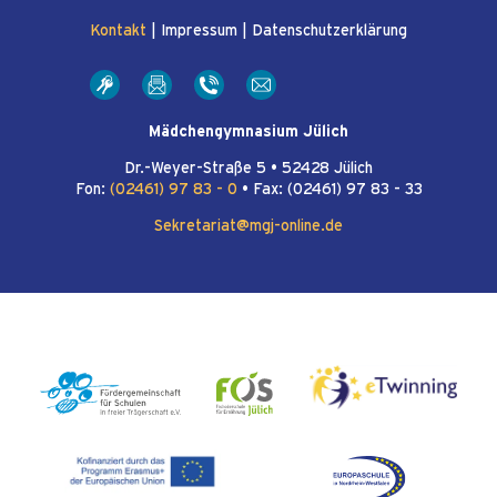
Kontakt
|
Impressum
|
Datenschutzerklärung
Mädchengymnasium Jülich
Dr.-Weyer-Straße 5 • 52428 Jülich
Fon:
(02461) 97 83 - 0
• Fax: (02461) 97 83 - 33
Sekretariat@mgj-online.de