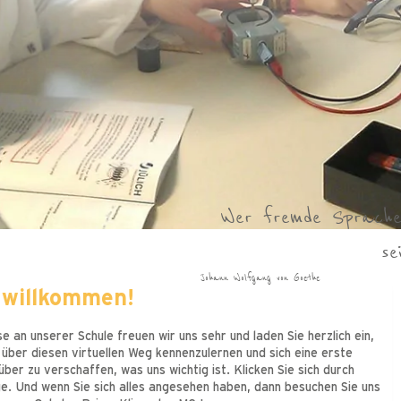
Oh welche Zauber liege
When they go low,
Girls should never be 
Oh welche Zauber liege
Im Grunde sind es doch
Menschen zu finden, di
Was dem Einzelnen ni
Wer fremde Sprachen
Ein Buch lesen – fü
Lass Dich nicht unte
Lass Dich nicht unte
Ein Kind braucht Er
Emanuel Geibel
Emma Watson
Emanuel Geibel
Sei frech und wild und
Sei frech und wild und
we go high!
ist wohl das s
die dem Leb
ein
se
Astrid Lindgren
Johann Wolfgang von Goethe
Michelle Obama
Friedrich Wilhelm Raiffeisen
Marguerite Duras
Wilhelm von Humboldt
Carl Spitteler
Rudolf Dreikurs
Astrid Lindgren
 willkommen!
e an unserer Schule freuen wir uns sehr und laden Sie herzlich ein,
 über diesen virtuellen Weg kennenzulernen und sich eine erste
ber zu verschaffen, was uns wichtig ist. Klicken Sie sich durch
. Und wenn Sie sich alles angesehen haben, dann besuchen Sie uns