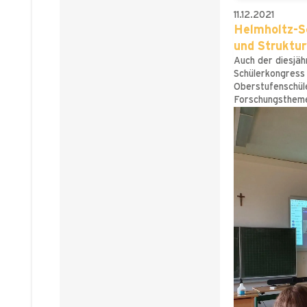
11.12.2021
Helmholtz-S
und Struktu
Auch der diesjäh
Schülerkongress
Oberstufenschüle
Forschungstheme