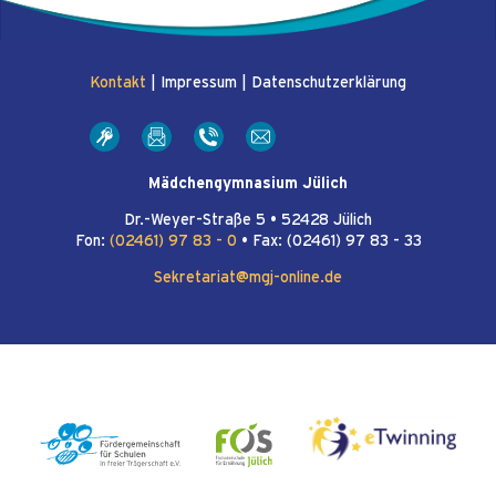
Kontakt
|
Impressum
|
Datenschutzerklärung
Mädchengymnasium Jülich
Dr.-Weyer-Straße 5 • 52428 Jülich
Fon:
(02461) 97 83 - 0
• Fax: (02461) 97 83 - 33
Sekretariat@mgj-online.de